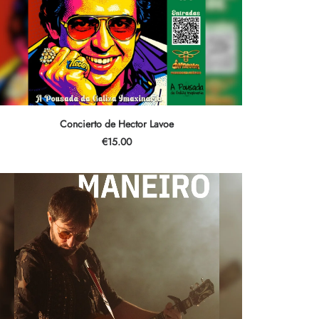
AÑADIR AL CARRITO
Concierto de Hector Lavoe
€
15.00