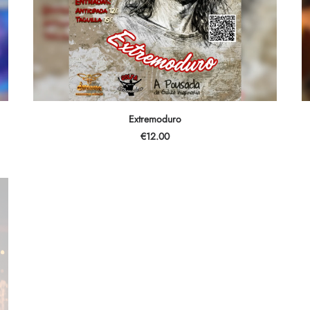
AÑADIR AL CARRITO
Extremoduro
€
12.00