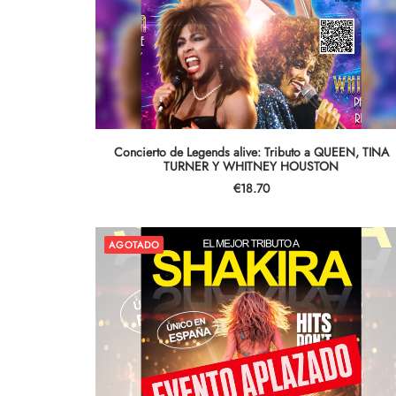
AÑADIR AL CARRITO
Concierto de Legends alive: Tributo a QUEEN, TINA
TURNER Y WHITNEY HOUSTON
€
18.70
AGOTADO