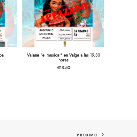
LEER MÁS
ba
Vaiana "el musical" en Valga a las 19.30
horas
€
13.50
PRÓXIMO