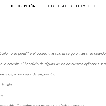
DESCRIPCIÓN
LOS DETALLES DEL EVENTO
ulo no se permitirá el acceso a la sala ni se garantiza si se abandon
que acredite el beneficio de alguno de los descuentos aplicables seg
das excepto en casos de suspensión.
la sala.
os.
ntación. Su sonido y luz molestan a público y artistas.