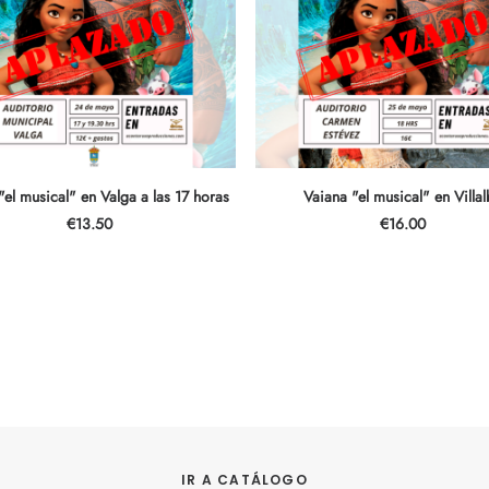
LEER MÁS
LEER MÁS
"el musical" en Valga a las 17 horas
Vaiana "el musical" en Villal
€
13.50
€
16.00
IR A CATÁLOGO