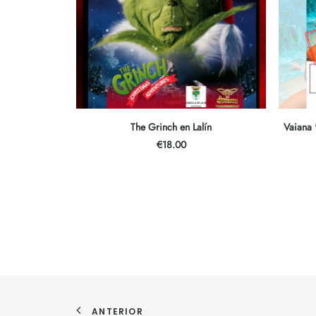
AÑADIR AL CARRITO
The Grinch en Lalín
Vaiana 
€
18.00
ANTERIOR